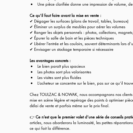
Une pièce clarifiée donne une impression de volume, de l
Ce qu’il faut faire avant la mise en vente :
✔ Dégager les surfaces (plans de travail, tables, bureaux)
✔ Éliminer un surplus de meubles pour aérer les volumes
✔ Ranger les objets personnels : photos, collections, magnets
✔ Épurer la salle de bain et les pièces techniques
✔ Libérer l’entrée et les couloirs, souvent déterminants lors d’u
✔ Envisager un stockage temporaire si nécessaire
Les avantages concrets :
Le bien paraît plus spacieux
Les photos sont plus valorisantes
Les visites sont plus fluides
L’acheteur se concentre sur le bien, pas sur ce qu’il tro
Chez TOULZAC & NOWAK, nous accompagnons nos clients pour 
mise en scène légère et repérage des points à optimiser pièce
délai de vente et parfois même sur le prix final.
👉 
Ce n’est que le premier volet d’une série de conseils prat
articles, nous aborderons la luminosité, les petites réparations
ce qui fait la différence.