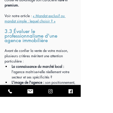
premium.
Voir notre article : 
« Mandat exclusif ou 
mandat simple : lequel choisir ? »
3.3 Évaluer le 
professionnalisme d'une 
agence immobilière
Avant de confier la vente de votre maison, 
plusieurs critères méritent une attention 
particulière :
La connaissance du marché local :
l'agence maîtrise-t-elle réellement votre 
secteur et ses spécificités ?
L'image de l'agence :
 son positionnement, 
sa communication et la qualité des biens 
qu'elle commercialise sont-ils en 
adéquation avec votre maison ?
La capacité à défendre votre prix :
 l'agent 
inspire-t-il confiance ? Est-il capable 