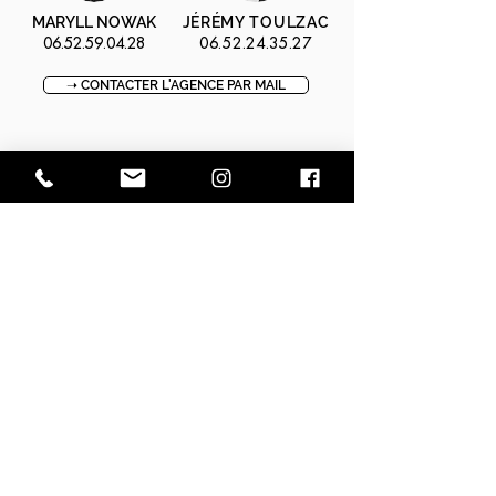
MARYLL NOWAK
JÉRÉMY TOULZAC
06.52.59.04.28
06.52.24.35.27
➝ CONTACTER L'AGENCE PAR MAIL
⚑ OBTENIR L'ADRESSE EXACTE
↺ RECEVOIR LES DIAGNOSTIQUES
➝ RÉSERVER UNE VISITE
➝ MODÈLE D'OFFRE D'ACHAT