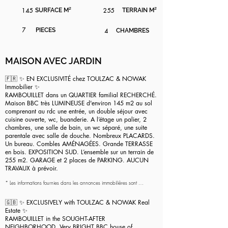
145
SURFACE M²
255
TERRAIN M²
7
PIECES
4
CHAMBRES
MAISON AVEC JARDIN
🇫🇷 ✨ EN EXCLUSIVITÉ chez TOULZAC & NOWAK
Immobilier ✨
RAMBOUILLET dans un QUARTIER familial RECHERCHÉ.
Maison BBC très LUMINEUSE d'environ 145 m2 au sol
comprenant au rdc une entrée, un double séjour avec
cuisine ouverte, wc, buanderie. A l’étage un palier, 2
chambres, une salle de bain, un wc séparé, une suite
parentale avec salle de douche. Nombreux PLACARDS.
Un bureau. Combles AMÉNAGÉES. Grande TERRASSE
en bois. EXPOSITION SUD. L’ensemble sur un terrain de
255 m2. GARAGE et 2 places de PARKING. AUCUN
TRAVAUX à prévoir.
* Les informations fournies dans les annonces immobilières sont 
uniquement données à titre indicatif et n'ont aucune valeur contractuelle. 
Il incombe aux acquéreurs potentiels de vérifier l'exactitude des 
🇬🇧 ✨ EXCLUSIVELY with TOULZAC & NOWAK Real
données publiées dans l'annonce et de demander toute information 
Estate ✨
complémentaire nécessaire. Comme le précise la loi, les surfaces 
RAMBOUILLET in the SOUGHT-AFTER
affichées dans l'annonce sont exprimées en loi Carrez pour les 
copropriétés et en surface au sol, approximatives et indicatives, dans 
NEIGHBORHOOD. Very BRIGHT BBC house of