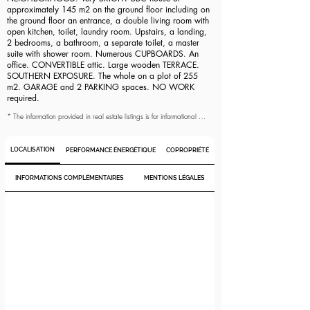
les autres cas. Seules les informations mentionnées dans la promesse de 
approximately 145 m2 on the ground floor including on
vente ont une valeur contractuelle.
the ground floor an entrance, a double living room with
open kitchen, toilet, laundry room. Upstairs, a landing,
2 bedrooms, a bathroom, a separate toilet, a master
suite with shower room. Numerous CUPBOARDS. An
office. CONVERTIBLE attic. Large wooden TERRACE.
SOUTHERN EXPOSURE. The whole on a plot of 255
m2. GARAGE and 2 PARKING spaces. NO WORK
required.
* The information provided in real estate listings is for informational 
purposes only and has no contractual value. It is the responsibility of 
potential buyers to verify the accuracy of the data published in the 
listing and to request any additional information needed. As specified 
LOCALISATION
PERFORMANCE ÉNERGÉTIQUE
COPROPRIÉTÉ
by law, the surfaces displayed in the listing are expressed in Carrez 
law for condominiums and as floor area, approximate and indicative, 
in other cases. Only the information mentioned in the sales agreement 
INFORMATIONS COMPLÉMENTAIRES
MENTIONS LÉGALES
has contractual value.