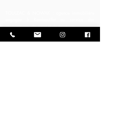
TOULZAC & NOWAK : agence immobilière 
engagée à Rambouillet au service des 
associations, du sport et du territoire
Sur le même sujet
Clubs de sport, MJC et associations
Découvrir l’agence Toulzac & Nowak
Vivre à Rambouillet : les quartiers
Posts récents
Voir tout