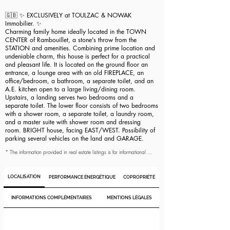
uniquement données à titre indicatif et n'ont aucune valeur contractuelle. 
Il incombe aux acquéreurs potentiels de vérifier l'exactitude des 
🇬🇧 ✨ EXCLUSIVELY at TOULZAC & NOWAK
données publiées dans l'annonce et de demander toute information 
Immobilier. ✨
complémentaire nécessaire. Comme le précise la loi, les surfaces 
Charming family home ideally located in the TOWN
affichées dans l'annonce sont exprimées en loi Carrez pour les 
copropriétés et en surface au sol, approximatives et indicatives, dans 
CENTER of Rambouillet, a stone's throw from the
les autres cas. Seules les informations mentionnées dans la promesse de 
STATION and amenities. Combining prime location and
vente ont une valeur contractuelle.
undeniable charm, this house is perfect for a practical
and pleasant life. It is located on the ground floor an
entrance, a lounge area with an old FIREPLACE, an
office/bedroom, a bathroom, a separate toilet, and an
A.E. kitchen open to a large living/dining room.
Upstairs, a landing serves two bedrooms and a
separate toilet. The lower floor consists of two bedrooms
with a shower room, a separate toilet, a laundry room,
and a master suite with shower room and dressing
room. BRIGHT house, facing EAST/WEST. Possibility of
parking several vehicles on the land and GARAGE.
* The information provided in real estate listings is for informational 
purposes only and has no contractual value. It is the responsibility of 
potential buyers to verify the accuracy of the data published in the 
listing and to request any additional information needed. As specified 
LOCALISATION
PERFORMANCE ÉNERGÉTIQUE
COPROPRIÉTÉ
by law, the surfaces displayed in the listing are expressed in Carrez 
law for condominiums and as floor area, approximate and indicative, 
in other cases. Only the information mentioned in the sales agreement 
INFORMATIONS COMPLÉMENTAIRES
MENTIONS LÉGALES
has contractual value.