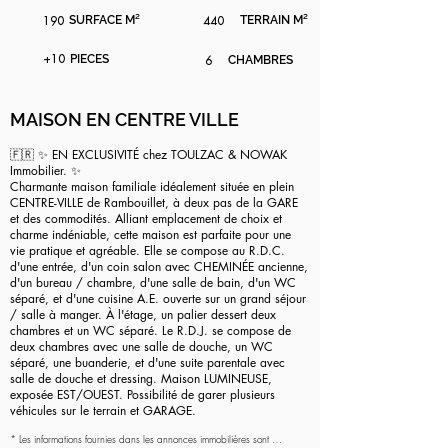
190
SURFACE M²
440
TERRAIN M²
+10
PIECES
6
CHAMBRES
MAISON EN CENTRE VILLE
🇫🇷 ✨ EN EXCLUSIVITÉ chez TOULZAC & NOWAK
Immobilier. ✨
Charmante maison familiale idéalement située en plein
CENTRE-VILLE de Rambouillet, à deux pas de la GARE
et des commodités. Alliant emplacement de choix et
charme indéniable, cette maison est parfaite pour une
vie pratique et agréable. Elle se compose au R.D.C.
d'une entrée, d'un coin salon avec CHEMINÉE ancienne,
d'un bureau / chambre, d'une salle de bain, d'un WC
séparé, et d'une cuisine A.E. ouverte sur un grand séjour
/ salle à manger. À l'étage, un palier dessert deux
chambres et un WC séparé. Le R.D.J. se compose de
deux chambres avec une salle de douche, un WC
séparé, une buanderie, et d'une suite parentale avec
salle de douche et dressing. Maison LUMINEUSE,
exposée EST/OUEST. Possibilité de garer plusieurs
véhicules sur le terrain et GARAGE.
* Les informations fournies dans les annonces immobilières sont 