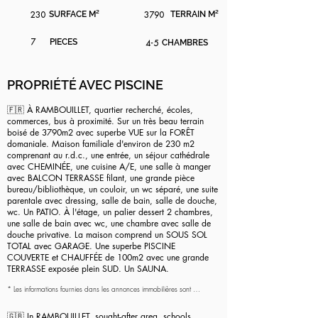
230
SURFACE M²
3790
TERRAIN M²
7
PIECES
4-5
CHAMBRES
PROPRIÉTÉ AVEC PISCINE
🇫🇷 À RAMBOUILLET, quartier recherché, écoles,
commerces, bus à proximité. Sur un très beau terrain
boisé de 3790m2 avec superbe VUE sur la FORÊT
domaniale. Maison familiale d'environ de 230 m2
comprenant au r.d.c., une entrée, un séjour cathédrale
avec CHEMINÉE, une cuisine A/E, une salle à manger
avec BALCON TERRASSE filant, une grande pièce
bureau/bibliothèque, un couloir, un wc séparé, une suite
parentale avec dressing, salle de bain, salle de douche,
wc. Un PATIO. À l'étage, un palier dessert 2 chambres,
une salle de bain avec wc, une chambre avec salle de
douche privative. La maison comprend un SOUS SOL
TOTAL avec GARAGE. Une superbe PISCINE
COUVERTE et CHAUFFÉE de 100m2 avec une grande
TERRASSE exposée plein SUD. Un SAUNA.
* Les informations fournies dans les annonces immobilières sont 
uniquement données à titre indicatif et n'ont aucune valeur contractuelle. 
Il incombe aux acquéreurs potentiels de vérifier l'exactitude des 
🇬🇧 In RAMBOUILLET, sought-after area, schools,