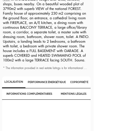
données publiées dans l'annonce et de demander toute information 
shops, buses nearby. On a beautiful wooded plot of
complémentaire nécessaire. Comme le précise la loi, les surfaces 
3790m2 with superb VIEW of the national FOREST.
affichées dans l'annonce sont exprimées en loi Carrez pour les 
copropriétés et en surface au sol, approximatives et indicatives, dans 
Family house of approximately 230 m2 comprising on
les autres cas. Seules les informations mentionnées dans la promesse de 
the ground floor, an entrance, a cathedral living room
vente ont une valeur contractuelle.
with FIREPLACE, an A/E kitchen, a dining room with
continuous BALCONY TERRACE, a large office/library
room, a corridor, a separate toilet, a master suite with
dressing room, bathroom, shower room, toilet. A PATIO.
Upstairs, a landing leads to 2 bedrooms, a bathroom
with toilet, a bedroom with private shower room. The
house includes a FULL BASEMENT with GARAGE. A
superb COVERED and HEATED SWIMMING POOL of
100m2 with a large TERRACE facing SOUTH. Sauna.
* The information provided in real estate listings is for informational 
purposes only and has no contractual value. It is the responsibility of 
potential buyers to verify the accuracy of the data published in the 
listing and to request any additional information needed. As specified 
LOCALISATION
PERFORMANCE ÉNERGÉTIQUE
COPROPRIÉTÉ
by law, the surfaces displayed in the listing are expressed in Carrez 
law for condominiums and as floor area, approximate and indicative, 
in other cases. Only the information mentioned in the sales agreement 
INFORMATIONS COMPLÉMENTAIRES
MENTIONS LÉGALES
has contractual value.