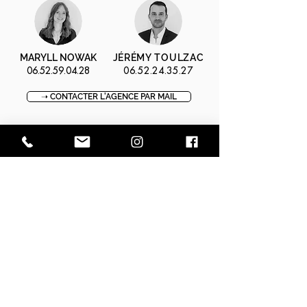
MARYLL NOWAK
JÉRÉMY TOULZAC
06.52.59.04.28
06.52.24.35.27
➝ CONTACTER L'AGENCE PAR MAIL
⚑ OBTENIR L'ADRESSE EXACTE
↺ RECEVOIR LES DIAGNOSTIQUES
➝ RÉSERVER UNE VISITE
➝ MODÈLE D'OFFRE D'ACHAT