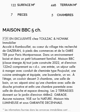
122
SURFACE M²
448
TERRAIN M²
7
PIECES
5
CHAMBRES
MAISON BBC 5 ch.
🇫🇷 EN EXCLUSIVITÉ chez TOULZAC & NOWAK
Immobilier
Accolé à Rambouillet, au coeur du village très recherché
de GAZERAN, à pieds des commerces et de la GARE
TER pour Paris Montparnasse. Dans un environnement
boisé et dans un petit lotissement familial. Maison BBC
(classe énergie A) tout juste construite 2022, et d’environ
122m2 comprenant au r.d.c. une entrée, un séjour salle
à manger avec conduit de cheminée type Poujoulat, une
cuisine aménagée et équipée, une buanderie, un wc. À
l’étage, un couloir dessert 3 chambres, une salle de
bain, un wc séparé ainsi qu’une chambre avec salle de
douche privative et enfin une chambre parentale avec
salle de douche et espace dressing. Les 2 TERRASSES
donnent sur le jardin d’environ 448m2. GARAGE.
Aucune nuisance. VUE sur la NATURE. Maison très
LUMINEUSE et sous GARANTIE DECENNALE.
* Les informations fournies dans les annonces immobilières sont 