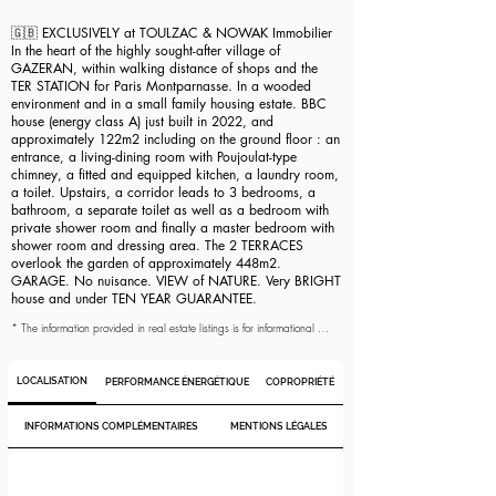
uniquement données à titre indicatif et n'ont aucune valeur contractuelle. 
Il incombe aux acquéreurs potentiels de vérifier l'exactitude des 
🇬🇧 EXCLUSIVELY at TOULZAC & NOWAK Immobilier
données publiées dans l'annonce et de demander toute information 
In the heart of the highly sought-after village of
complémentaire nécessaire. Comme le précise la loi, les surfaces 
GAZERAN, within walking distance of shops and the
affichées dans l'annonce sont exprimées en loi Carrez pour les 
copropriétés et en surface au sol, approximatives et indicatives, dans 
TER STATION for Paris Montparnasse. In a wooded
les autres cas. Seules les informations mentionnées dans la promesse de 
environment and in a small family housing estate. BBC
vente ont une valeur contractuelle.
house (energy class A) just built in 2022, and
approximately 122m2 including on the ground floor : an
entrance, a living-dining room with Poujoulat-type
chimney, a fitted and equipped kitchen, a laundry room,
a toilet. Upstairs, a corridor leads to 3 bedrooms, a
bathroom, a separate toilet as well as a bedroom with
private shower room and finally a master bedroom with
shower room and dressing area. The 2 TERRACES
overlook the garden of approximately 448m2.
GARAGE. No nuisance. VIEW of NATURE. Very BRIGHT
house and under TEN YEAR GUARANTEE.
* The information provided in real estate listings is for informational 
purposes only and has no contractual value. It is the responsibility of 
potential buyers to verify the accuracy of the data published in the 
listing and to request any additional information needed. As specified 
LOCALISATION
PERFORMANCE ÉNERGÉTIQUE
COPROPRIÉTÉ
by law, the surfaces displayed in the listing are expressed in Carrez 
law for condominiums and as floor area, approximate and indicative, 
in other cases. Only the information mentioned in the sales agreement 
INFORMATIONS COMPLÉMENTAIRES
MENTIONS LÉGALES
has contractual value.