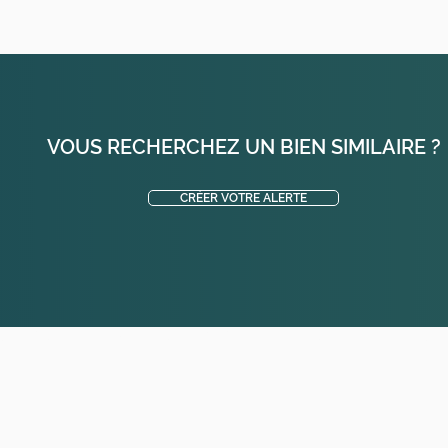
VOUS RECHERCHEZ UN BIEN SIMILAIRE ?
CRÉER VOTRE ALERTE
t Hubert - Les éveuses - Racinay - Bel-air - La clairière - Le patis - Chateau Bazin - La Villeneuve - La croisée des bois -Gazeran - Saint Hilarion - Emancé - Raizeux - Le bois dieu - Her
- Vieille église en Yvelines - La celle les bordes - Clairefontaine en Yvelines - Sonchamp - Ablis - Orcemont - Orphin Prunay en Yvelines - Epernon - Hanches - Eure et Loire - 28 - Ile