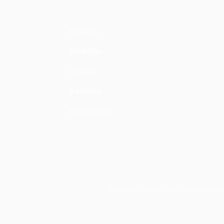
ACCUEIL
ACHETER
VENDRE
A PROPOS
ACTUALITÉS
© 2024
Tous droits rés
TOULZAC & NOWAK