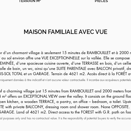
TERRAIN M²
PIECES
MAISON FAMILIALE AVEC VUE
 d’un charmant village à seulement 15 minutes de RAMBOUILLET et à 2000 m
au sol environ offre une VUE EXCEPTIONNELLE sur la vallée. Elle se compose 
MINÉE, d’une spacieuse cuisine ouverte, d’une TERRASSE en bois, d’un cellie
alle de bain, un wc, ainsi qu’une SUITE PARENTALE avec BALCON privatif, dre
US-SOL TOTAL et un GARAGE. Terrain de 4621 m2. Accès direct à la FORÊT av
niquement données à titre indicatif et n'ont aucune valeur contractuelle. Il incombe aux acquéreurs potentiels
e précise la loi, les surfaces affichées dans l'annonce sont exprimées en loi Carrez pour les copropriétés e
 de vente ont une valeur contractuelle.
 of a charming village just 15 minutes from RAMBOUILLET and 2000 meters fro
m² offers an EXCEPTIONAL VIEW over the valley. It consists on the ground floo
pen kitchen, a wooden TERRACE, a pantry, an office – bedroom, a toilet. Upsta
 SUITE with private BALCONY, dressing room and shower room. None OPPOSIT
ARAGE. Land of 4621 m2. Direct access to the FOREST with G.R. path on foo
onal purposes only and has no contractual value. It is the responsibility of potential buyers to verify the accura
 displayed in the listing are expressed in Carrez law for condominiums and as floor area, approximate and in