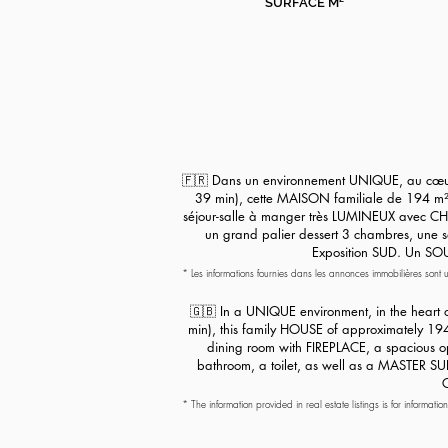
SURFACE M²
🇫🇷 Dans un environnement UNIQUE, au cœur
39 min), cette MAISON familiale de 194 m² 
séjour-salle à manger très LUMINEUX avec CHE
un grand palier dessert 3 chambres, une s
Exposition SUD. Un SO
* Les informations fournies dans les annonces immobilières sont u
de demander toute information complémentaire nécessaire. Comme l
autres cas. Seules les informations mentionnées dans la promesse
🇬🇧 In a UNIQUE environment, in the heart
min), this family HOUSE of approximately 194 
dining room with FIREPLACE, a spacious o
bathroom, a toilet, as well as a MASTER
G
* The information provided in real estate listings is for informati
additional information needed. As specified by law, the surfaces
sales agreement has contractual value.