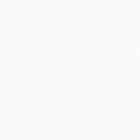
ervés I Agence immobilière indépendante I Toutes transactions
I
Nos honoraires