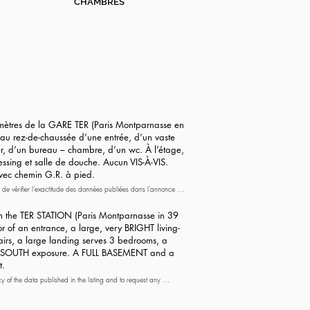
CHAMBRES
ètres de la GARE TER (Paris Montparnasse en
au rez-de-chaussée d’une entrée, d’un vaste
r, d’un bureau – chambre, d’un wc. À l’étage,
ssing et salle de douche. Aucun VIS-À-VIS.
ec chemin G.R. à pied.
 de vérifier l'exactitude des données publiées dans l'annonce et 
t en surface au sol, approximatives et indicatives, dans les 
m the TER STATION (Paris Montparnasse in 39
r of an entrance, a large, very BRIGHT living-
irs, a large landing serves 3 bedrooms, a
E. SOUTH exposure. A FULL BASEMENT and a
t.
cy of the data published in the listing and to request any 
dicative, in other cases. Only the information mentioned in the 