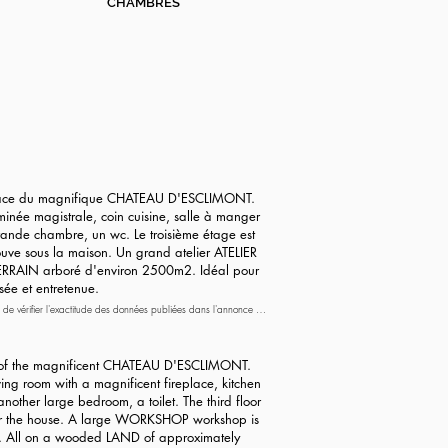
CHAMBRES
en face du magnifique CHATEAU D'ESCLIMONT.
née magistrale, coin cuisine, salle à manger
ande chambre, un wc. Le troisième étage est
ve sous la maison. Un grand atelier ATELIER
TERRAIN arboré d'environ 2500m2. Idéal pour
sée et entretenue.
 de vérifier l'exactitude des données publiées dans l'annonce et 
t en surface au sol, approximatives et indicatives, dans les 
ont of the magnificent CHATEAU D'ESCLIMONT.
ng room with a magnificent fireplace, kitchen
nother large bedroom, a toilet. The third floor
nder the house. A large WORKSHOP workshop is
y. All on a wooded LAND of approximately