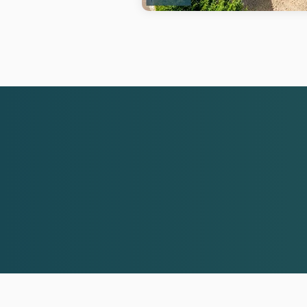
Rambouillet - Centre-ville - Foch - Gambetta - Groussay - Grenonvilliers - Beausoleil - La louvière -Sain
Gambais - Les bréviaires - Montfort l'Amaury - Les mesnuls - Les essarts le roi - Le perray en Yvelines 