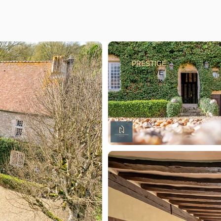
PRESTIGE
ARCHIVE
Réf.
241036