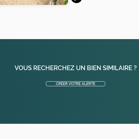
VOUS RECHERCHEZ UN BIEN SIMILAIRE ?
CRÉER VOTRE ALERTE
t Hubert - Les éveuses - Racinay - Bel-air - La clairière - Le patis - Chateau Bazin - La Villeneuve - La croisée des bois -Gazeran - Saint Hilarion - Emancé - Raizeux - Le bois dieu - Her
- Vieille église en Yvelines - La celle les bordes - Clairefontaine en Yvelines - Sonchamp - Ablis - Orcemont - Orphin Prunay en Yvelines - Epernon - Hanches - Eure et Loire - 28 - Ile