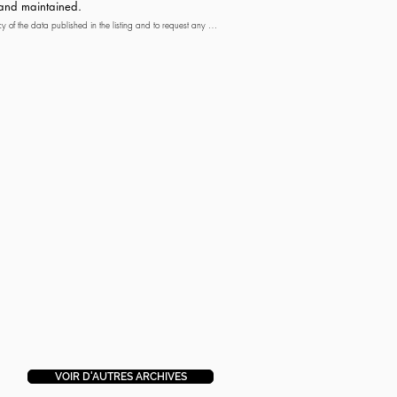
d and maintained.
cy of the data published in the listing and to request any 
dicative, in other cases. Only the information mentioned in the 
VOIR D'AUTRES ARCHIVES