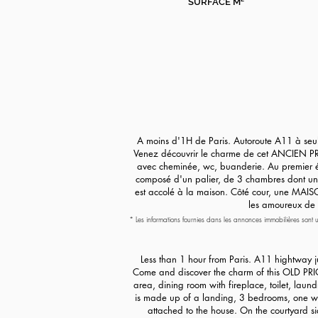
SURFACE M²
A moins d'1H de Paris. Autoroute A11 à se
Venez découvrir le charme de cet ANCIEN PRI
avec cheminée, wc, buanderie. Au premier é
composé d'un palier, de 3 chambres dont un
est accolé à la maison. Côté cour, une MAI
les amoureux de b
* Les informations fournies dans les annonces immobilières sont u
de demander toute information complémentaire nécessaire. Comme l
autres cas. Seules les informations mentionnées dans la promesse
Less than 1 hour from Paris. A11 hightway 
Come and discover the charm of this OLD PRIO
area, dining room with fireplace, toilet, laun
is made up of a landing, 3 bedrooms, one wi
attached to the house. On the courtyard