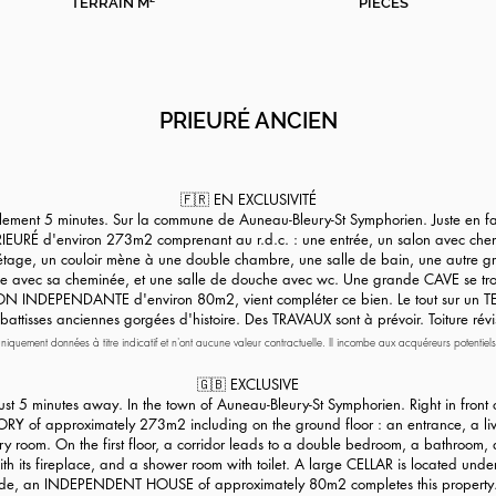
TERRAIN M²
PIECES
PRIEURÉ ANCIEN
🇫🇷 EN EXCLUSIVITÉ
ulement 5 minutes. Sur la commune de Auneau-Bleury-St Symphorien. Juste 
EURÉ d'environ 273m2 comprenant au r.d.c. : une entrée, un salon avec chemi
tage, un couloir mène à une double chambre, une salle de bain, une autre gr
e avec sa cheminée, et une salle de douche avec wc. Une grande CAVE se trou
SON INDEPENDANTE d'environ 80m2, vient compléter ce bien. Le tout sur un 
attisses anciennes gorgées d'histoire. Des TRAVAUX sont à prévoir. Toiture révi
niquement données à titre indicatif et n'ont aucune valeur contractuelle. Il incombe aux acquéreurs potentiels
e précise la loi, les surfaces affichées dans l'annonce sont exprimées en loi Carrez pour les copropriétés e
 de vente ont une valeur contractuelle.
🇬🇧 EXCLUSIVE
just 5 minutes away. In the town of Auneau-Bleury-St Symphorien. Right in fr
RY of approximately 273m2 including on the ground floor : an entrance, a livi
dry room. On the first floor, a corridor leads to a double bedroom, a bathroom, a
th its fireplace, and a shower room with toilet. A large CELLAR is located u
 side, an INDEPENDENT HOUSE of approximately 80m2 completes this propert