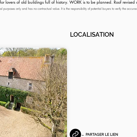
r lovers of old buildings full of history. WORK is to be planned. Roof revise
onal purposes only and has no contractual value. It is the responsibility of potential buyers to verify the accura
 displayed in the listing are expressed in Carrez law for condominiums and as floor area, approximate and in
LOCALISATION
← PARTAGER LE LIEN